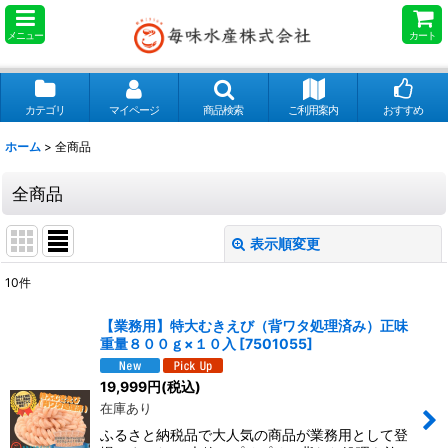
メニュー
カート
カテゴリ
マイページ
商品検索
ご利用案内
おすすめ
ホーム
>
全商品
全商品
表示順変更
閉じる
10
件
表示数
:
【業務用】特大むきえび（背ワタ処理済み）正味
重量８００ｇ×１０入
[
7501055
]
並び順
:
19,999
円
(税込)
在庫あり
絞り込む
ふるさと納税品で大人気の商品が業務用として登