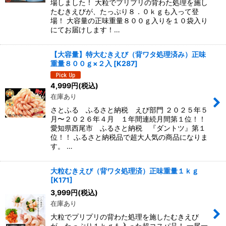
場しました！ 大粒でプリプリの背わた処理を施し
たむきえびが、たっぷり８．０ｋｇも入って登
場！ 大容量の正味重量８００ｇ入りを１０袋入り
にてお届けします！…
【大容量】特大むきえび（背ワタ処理済み）正味
重量８００ｇ×２入
[
K287
]
4,999
円
(税込)
在庫あり
さとふる ふるさと納税 えび部門 ２０２５年５
月〜２０２６年４月 １年間連続月間第１位！！
愛知県西尾市 ふるさと納税 『ダントツ』第１
位！！ ふるさと納税品で超大人気の商品になりま
す。 …
大粒むきえび（背ワタ処理済）正味重量１ｋｇ
[
K171
]
3,999
円
(税込)
在庫あり
大粒でプリプリの背わた処理を施したむきえび
が、たっぷり１ｋｇも入った超コスパ品！ 一尾一