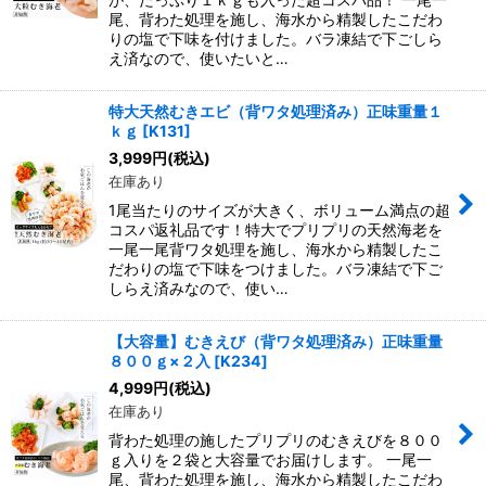
尾、背わた処理を施し、海水から精製したこだわ
りの塩で下味を付けました。バラ凍結で下ごしら
え済なので、使いたいと…
特大天然むきエビ（背ワタ処理済み）正味重量１
ｋｇ
[
K131
]
3,999
円
(税込)
在庫あり
1尾当たりのサイズが大きく、ボリューム満点の超
コスパ返礼品です！特大でプリプリの天然海老を
一尾一尾背ワタ処理を施し、海水から精製したこ
だわりの塩で下味をつけました。バラ凍結で下ご
しらえ済みなので、使い…
【大容量】むきえび（背ワタ処理済み）正味重量
８００ｇ×２入
[
K234
]
4,999
円
(税込)
在庫あり
背わた処理の施したプリプリのむきえびを８００
ｇ入りを２袋と大容量でお届けします。 一尾一
尾、背わた処理を施し、海水から精製したこだわ