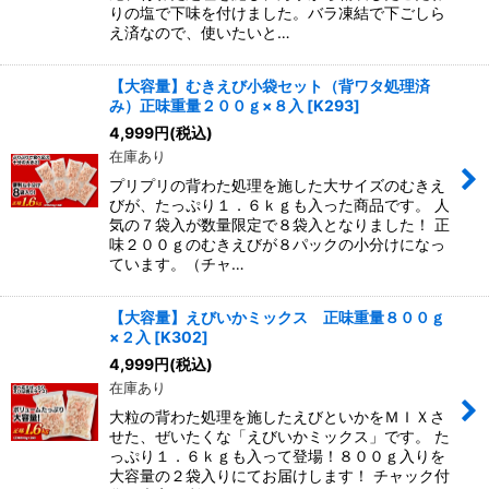
りの塩で下味を付けました。バラ凍結で下ごしら
え済なので、使いたいと…
【大容量】むきえび小袋セット（背ワタ処理済
み）正味重量２００ｇ×８入
[
K293
]
4,999
円
(税込)
在庫あり
プリプリの背わた処理を施した大サイズのむきえ
びが、たっぷり１．６ｋｇも入った商品です。 人
気の７袋入が数量限定で８袋入となりました！ 正
味２００ｇのむきえびが８パックの小分けになっ
ています。（チャ…
【大容量】えびいかミックス 正味重量８００ｇ
×２入
[
K302
]
4,999
円
(税込)
在庫あり
大粒の背わた処理を施したえびといかをＭＩＸさ
せた、ぜいたくな「えびいかミックス」です。 た
っぷり１．６ｋｇも入って登場！８００ｇ入りを
大容量の２袋入りにてお届けします！ チャック付