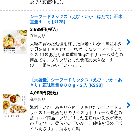
袋で大変便利にな…
シーフードミックス（えび・いか・ほたて）正味
重量１ｋｇ
[
K175
]
3,999
円
(税込)
在庫あり
大粒の背わた処理を施した海老・いか・国産ホタ
テ貝をＭＩＸさせた、ぜいたくなシーフードミッ
クス！1袋あたり正味重量1kgのボリューム満点の
商品です。プリプリとした食感の大きな「え
び」、柔らかい「いか」、…
【大容量】シーフードミックス（えび・いか・あ
さり）正味重量８００ｇ×２入
[
K233
]
4,999
円
(税込)
在庫あり
海老・いか・あさりをＭＩＸさせたシーフードミ
ックス！一尾あたりのサイズもボリューム満点の
超コスパ商品！プリプリした歯切れの良さが特長
の「えび」、柔らかい「いか」、砂抜き済の「ボ
イルあさり」、海水から精…