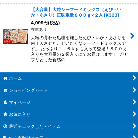
【大容量】大粒シーフードミックス（えび・い
か・あさり）正味重量８００ｇ×２入
[
K303
]
4,999
円
(税込)
在庫あり
大粒の背わた処理を施したえび・いか・あさりを
ＭＩＸさせた、ぜいたくなシーフードミックスで
す。 たっぷり１．６ｋｇも入って登場！８００ｇ
入りを大容量の２袋入りにてお届けします！ プリ
プリとした食感の…
ホーム
ショッピングカート
マイページ
お気に入り
最近チェックしたアイテム