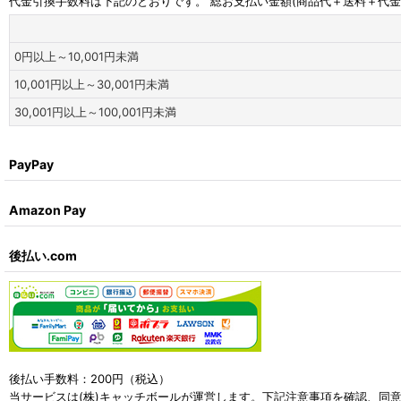
代金引換手数料は下記のとおりです。 総お支払い金額(商品代＋送料＋代
0
円
以上～10,001
円
未満
10,001
円
以上～30,001
円
未満
30,001
円
以上～100,001
円
未満
PayPay
Amazon Pay
後払い.com
後払い手数料：200円（税込）
当サービスは(株)キャッチボールが運営します。下記注意事項を確認、同