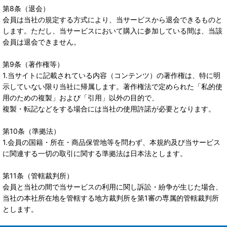
第8条（退会）
会員は当社の規定する方式により、当サービスから退会できるものと
します。ただし、当サービスにおいて購入に参加している間は、当該
会員は退会できません。
第9条（著作権等）
1.当サイトに記載されている内容（コンテンツ）の著作権は、特に明
示していない限り当社に帰属します。著作権法で定められた「私的使
用のための複製」および「引用」以外の目的で、
複製・転記などをする場合には当社の使用許諾が必要となります。
第10条（準拠法）
1.会員の国籍・所在・商品保管地等を問わず、本規約及び当サービス
に関連する一切の取引に関する準拠法は日本法とします。
第11条（管轄裁判所）
会員と当社の間で当サービスの利用に関し訴訟・紛争が生じた場合、
当社の本社所在地を管轄する地方裁判所を第1審の専属的管轄裁判所
とします。