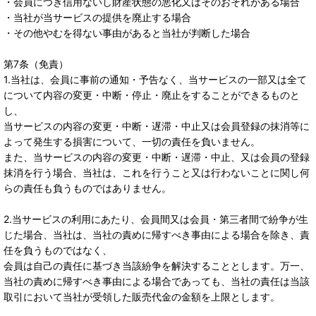
・会員につき信用ないし財産状態の悪化又はそのおそれがある場合
・当社が当サービスの提供を廃止する場合
・その他やむを得ない事由があると当社が判断した場合
第7条（免責）
1.当社は、会員に事前の通知・予告なく、当サービスの一部又は全て
について内容の変更・中断・停止・廃止をすることができるものと
し、
当サービスの内容の変更・中断・遅滞・中止又は会員登録の抹消等に
よって発生する損害について、一切の責任を負いません。
また、当サービスの内容の変更・中断・遅滞・中止、又は会員の登録
抹消を行う場合、当社は、これを行うこと又は行わないことに関し何
らの責任も負うものではありません。
2.当サービスの利用にあたり、会員間又は会員・第三者間で紛争が生
じた場合、当社は、当社の責めに帰すべき事由による場合を除き、責
任を負うものではなく、
会員は自己の責任に基づき当該紛争を解決することとします。万一、
当社の責めに帰すべき事由による場合であっても、当社の責任は当該
取引において当社が受領した販売代金の金額を上限とします。