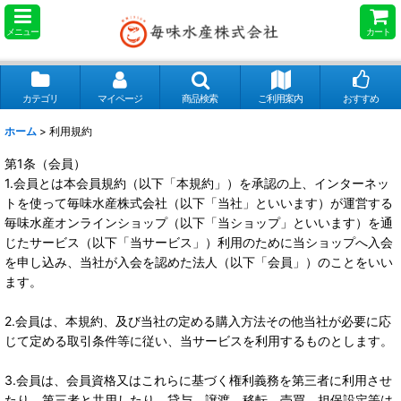
メニュー
カート
カテゴリ
マイページ
商品検索
ご利用案内
おすすめ
ホーム
>
利用規約
第1条（会員）
1.会員とは本会員規約（以下「本規約」）を承認の上、インターネッ
トを使って毎味水産株式会社（以下「当社」といいます）が運営する
毎味水産オンラインショップ（以下「当ショップ」といいます）を通
じたサービス（以下「当サービス」）利用のために当ショップへ入会
を申し込み、当社が入会を認めた法人（以下「会員」）のことをいい
ます。
2.会員は、本規約、及び当社の定める購入方法その他当社が必要に応
じて定める取引条件等に従い、当サービスを利用するものとします。
3.会員は、会員資格又はこれらに基づく権利義務を第三者に利用させ
たり、第三者と共用したり、貸与、譲渡、移転、売買、担保設定等は