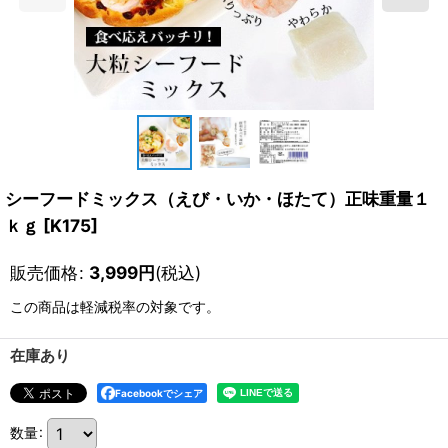
シーフードミックス（えび・いか・ほたて）正味重量１
ｋｇ
[
K175
]
販売価格
:
3,999
円
(税込)
この商品は軽減税率の対象です。
在庫あり
Facebookでシェア
数量
: