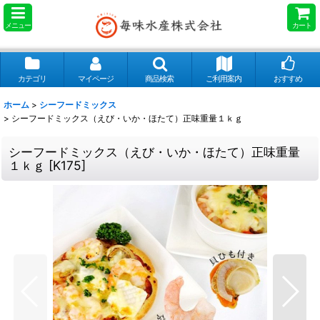
メニュー
カート
カテゴリ
マイページ
商品検索
ご利用案内
おすすめ
ホーム
>
シーフードミックス
>
シーフードミックス（えび・いか・ほたて）正味重量１ｋｇ
シーフードミックス（えび・いか・ほたて）正味重量
１ｋｇ
[
K175
]