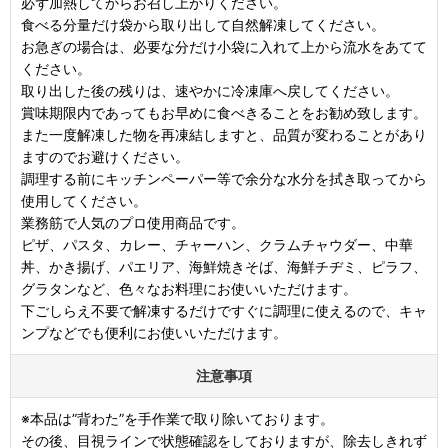
必ず加熱してからお召し上がりください。
食べる分量だけ袋から取り出して自然解凍してください。
お急ぎの場合は、必要な分だけ小袋に入れて上から流水をあてて
ください。
取り出した後の残りは、速やかに冷凍庫へ戻してください。
賞味期限内であってもお早めに食べきることをお勧め致します。
また一度解凍した物を再凍結しますと、品質が変わることがあり
ますのでお避けください。
調理する前にキッチンペーパー等で余分な水分を拭き取ってから
使用してください。
業務筋で人気のプロ使用商品です。
ピザ、パスタ、カレー、チャーハン、クラムチャウダー、中華
丼、かき揚げ、パエリア、海鮮焼きそば、海鮮チヂミ、ピラフ、
グラタンなど、色々なお料理にお使いいただけます。
下ごしらえ不要で解凍するだけですぐに調理に使えるので、キャ
ンプなどでも便利にお使いいただけます。
注意事項
※本品は”背わた”を手作業で取り除いております。
その後、目視ラインで状態確認をしておりますが、除去しきれず