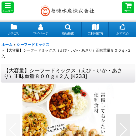
メニュー
カート
カテゴリ
マイページ
商品検索
ご利用案内
おすすめ
ホーム
>
シーフードミックス
>
【大容量】シーフードミックス（えび・いか・あさり）正味重量８００ｇ×２
入
【大容量】シーフードミックス（えび・いか・あさ
り）正味重量８００ｇ×２入
[
K233
]