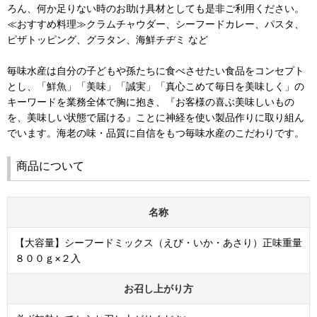
ろん、何か足りない時のお助け具材としても是非ご利用ください。
≪おすすめ料理≫クラムチャウダー、シーフードカレー、パスタ、
ピザトッピング、グラタン、海鮮チヂミ など
毎味水産は自分の子どもや孫たちに食べさせたい食品をコンセプト
とし、「鮮魚」「美味」「誠実」「真心こめて毎日を美味しく」の
キーワードを業務全体で胸に抱き、『お客様の喜ぶ美味しいもの
を、美味しい状態で届ける』ことに神経を使い製品作りに取り組ん
でいます。海老の味・品質に自信をもつ毎味水産のこだわりです。
商品について
名称
【大容量】シーフードミックス（えび・いか・あさり）正味重量
８００ｇ×２入
お召し上がり方