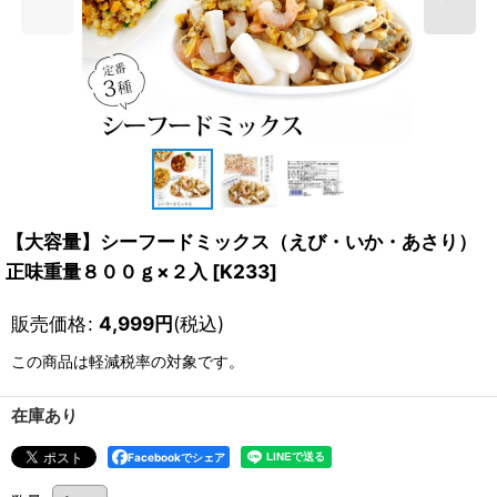
【大容量】シーフードミックス（えび・いか・あさり）
正味重量８００ｇ×２入
[
K233
]
販売価格
:
4,999
円
(税込)
この商品は軽減税率の対象です。
在庫あり
Facebookでシェア