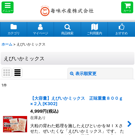
メニュー
カート
カテゴリ
マイページ
商品検索
ご利用案内
おすすめ
ホーム
>
えびいかミックス
えびいかミックス
表示順変更
閉じる
1
件
表示数
:
【大容量】えびいかミックス 正味重量８００ｇ
×２入
[
K302
]
並び順
:
4,999
円
(税込)
在庫あり
絞り込む
大粒の背わた処理を施したえびといかをＭＩＸさ
せた、ぜいたくな「えびいかミックス」です。 た