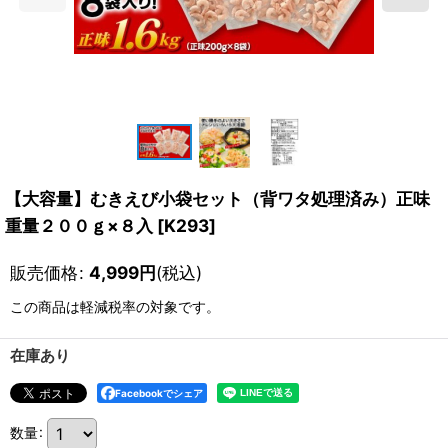
【大容量】むきえび小袋セット（背ワタ処理済み）正味
重量２００ｇ×８入
[
K293
]
販売価格
:
4,999
円
(税込)
この商品は軽減税率の対象です。
在庫あり
Facebookでシェア
数量
: