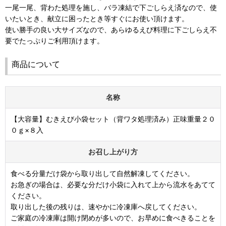
一尾一尾、背わた処理を施し、バラ凍結で下ごしらえ済なので、使
いたいとき、献立に困ったとき等すぐにお使い頂けます。
使い勝手の良い大サイズなので、あらゆるえび料理に下ごしらえ不
要でたっぷりご利用頂けます。
商品について
名称
【大容量】むきえび小袋セット（背ワタ処理済み）正味重量２０
０ｇ×８入
お召し上がり方
食べる分量だけ袋から取り出して自然解凍してください。
お急ぎの場合は、必要な分だけ小袋に入れて上から流水をあてて
ください。
取り出した後の残りは、速やかに冷凍庫へ戻してください。
ご家庭の冷凍庫は開け閉めが多いので、お早めに食べきることを