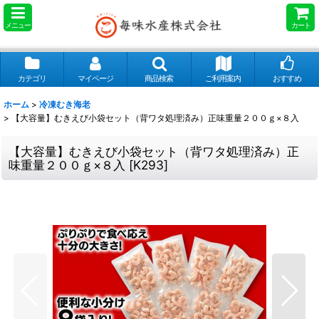
メニュー
カート
カテゴリ
マイページ
商品検索
ご利用案内
おすすめ
ホーム
>
冷凍むき海老
>
【大容量】むきえび小袋セット（背ワタ処理済み）正味重量２００ｇ×８入
【大容量】むきえび小袋セット（背ワタ処理済み）正
味重量２００ｇ×８入
[
K293
]